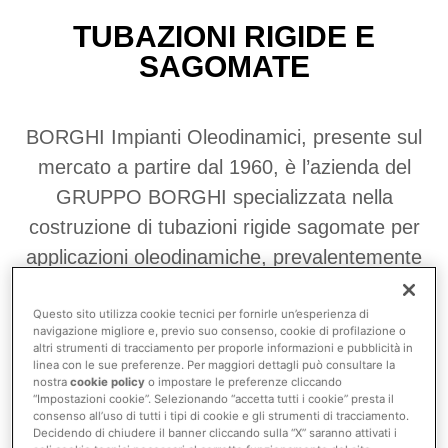
TUBAZIONI RIGIDE E
SAGOMATE
BORGHI Impianti Oleodinamici, presente sul
mercato a partire dal 1960, è l’azienda del
GRUPPO BORGHI specializzata nella
costruzione di tubazioni rigide sagomate per
applicazioni oleodinamiche, prevalentemente
rivolte al “primo equipaggiamento” nei settori
Costruzioni, Minerario, Movimento terra,
Questo sito utilizza cookie tecnici per fornirle un’esperienza di
navigazione migliore e, previo suo consenso, cookie di profilazione o
Movimentazione Materiali, Gru e Motori a
altri strumenti di tracciamento per proporle informazioni e pubblicità in
linea con le sue preferenze. Per maggiori dettagli può consultare la
Combustione. L’eccellente QUALITA’ del
nostra
cookie policy
o impostare le preferenze cliccando
“Impostazioni cookie”. Selezionando “accetta tutti i cookie” presta il
prodotto e il livello di SERVIZIO garantito al
consenso all’uso di tutti i tipi di cookie e gli strumenti di tracciamento.
cliente, le hanno conferito una stabile
Decidendo di chiudere il banner cliccando sulla “X” saranno attivati i