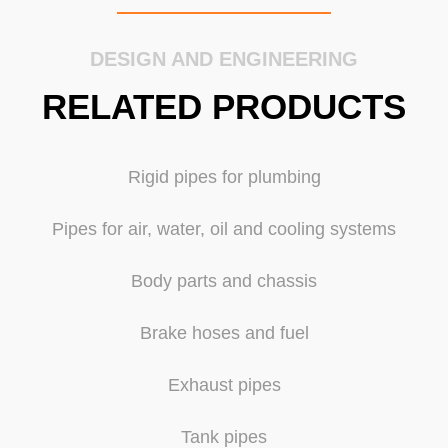
DESIGN AND ENGINEERING
RELATED PRODUCTS
Rigid pipes for plumbing
Pipes for air, water, oil and cooling systems
Body parts and chassis
Brake hoses and fuel
Exhaust pipes
Tank pipes